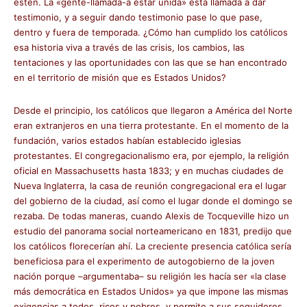
estén. La «gente-llamada-a estar unida» está llamada a dar
testimonio, y a seguir dando testimonio pase lo que pase,
dentro y fuera de temporada. ¿Cómo han cumplido los católicos
esa historia viva a través de las crisis, los cambios, las
tentaciones y las oportunidades con las que se han encontrado
en el territorio de misión que es Estados Unidos?
Desde el principio, los católicos que llegaron a América del Norte
eran extranjeros en una tierra protestante. En el momento de la
fundación, varios estados habían establecido iglesias
protestantes. El congregacionalismo era, por ejemplo, la religión
oficial en Massachusetts hasta 1833; y en muchas ciudades de
Nueva Inglaterra, la casa de reunión congregacional era el lugar
del gobierno de la ciudad, así como el lugar donde el domingo se
rezaba. De todas maneras, cuando Alexis de Tocqueville hizo un
estudio del panorama social norteamericano en 1831, predijo que
los católicos florecerían ahí. La creciente presencia católica sería
beneficiosa para el experimento de autogobierno de la joven
nación porque –argumentaba– su religión les hacía ser «la clase
más democrática en Estados Unidos» ya que impone las mismas
exigencias a todos, ricos y pobres, y permite a sus seguidores