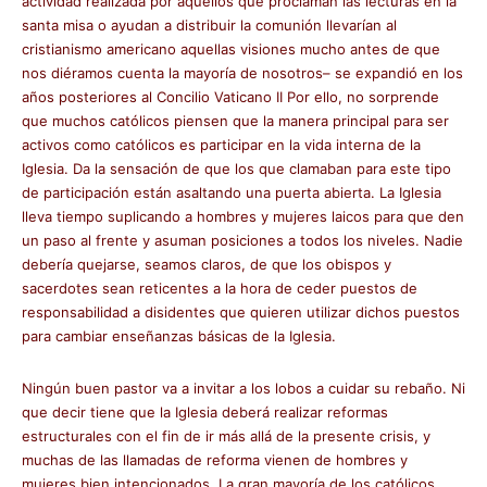
actividad realizada por aquellos que proclaman las lecturas en la
santa misa o ayudan a distribuir la comunión llevarían al
cristianismo americano aquellas visiones mucho antes de que
nos diéramos cuenta la mayoría de nosotros– se expandió en los
años posteriores al Concilio Vaticano II Por ello, no sorprende
que muchos católicos piensen que la manera principal para ser
activos como católicos es participar en la vida interna de la
Iglesia. Da la sensación de que los que clamaban para este tipo
de participación están asaltando una puerta abierta. La Iglesia
lleva tiempo suplicando a hombres y mujeres laicos para que den
un paso al frente y asuman posiciones a todos los niveles. Nadie
debería quejarse, seamos claros, de que los obispos y
sacerdotes sean reticentes a la hora de ceder puestos de
responsabilidad a disidentes que quieren utilizar dichos puestos
para cambiar enseñanzas básicas de la Iglesia.
Ningún buen pastor va a invitar a los lobos a cuidar su rebaño. Ni
que decir tiene que la Iglesia deberá realizar reformas
estructurales con el fin de ir más allá de la presente crisis, y
muchas de las llamadas de reforma vienen de hombres y
mujeres bien intencionados. La gran mayoría de los católicos