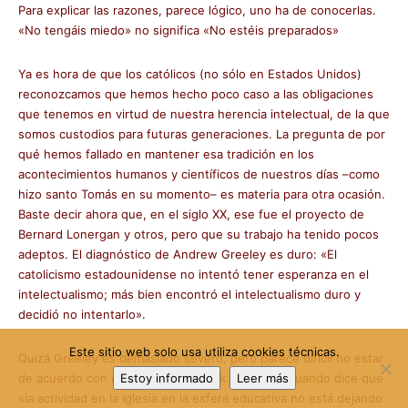
Para explicar las razones, parece lógico, uno ha de conocerlas.
«No tengáis miedo» no significa «No estéis preparados»
Ya es hora de que los católicos (no sólo en Estados Unidos)
reconozcamos que hemos hecho poco caso a las obligaciones
que tenemos en virtud de nuestra herencia intelectual, de la que
somos custodios para futuras generaciones. La pregunta de por
qué hemos fallado en mantener esa tradición en los
acontecimientos humanos y científicos de nuestros días –como
hizo santo Tomás en su momento– es materia para otra ocasión.
Baste decir ahora que, en el siglo XX, ese fue el proyecto de
Bernard Lonergan y otros, pero que su trabajo ha tenido pocos
adeptos. El diagnóstico de Andrew Greeley es duro: «El
catolicismo estadounidense no intentó tener esperanza en el
intelectualismo; más bien encontró el intelectualismo duro y
decidió no intentarlo».
Este sitio web solo usa utiliza cookies técnicas.
Quizá Greeley es demasiado severo, pero parece difícil no estar
de acuerdo con el teólogo Frederick Lawrence cuando dice que
Estoy informado
Leer más
«la actividad en la Iglesia en la esfera educativa no está dejando