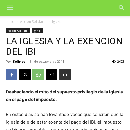
Inicio
Acción Solidaria
Iglesia
Acción Solidaria
Iglesia
LA IGLESIA Y LA EXENCION
DEL IBI
Por
Solinet
-
31 de octubre de 2011
2673
Deshaciendo el mito del supuesto privilegio de la Iglesia
en el pago del impuesto.
En estos días se han levantado voces que solicitan que la
iglesia deje de estar exenta del pago del IBI, el impuesto
de bienes inmuebles, porque es un privilegio y porque