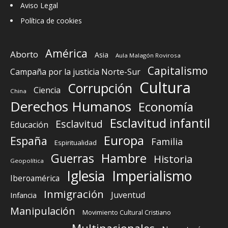
Aviso Legal
Política de cookies
América
Aborto
Asia
Aula Malagón Rovirosa
Capitalismo
Campaña por la justicia Norte-Sur
Cultura
Corrupción
Ciencia
China
Derechos Humanos
Economía
Esclavitud infantil
Esclavitud
Educación
Europa
España
Familia
Espiritualidad
Guerras
Hambre
Historia
Geopolítica
Iglesia
Imperialismo
Iberoamérica
Inmigración
Juventud
Infancia
Manipulación
Movimiento Cultural Cristiano