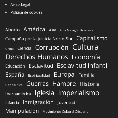
Aviso Legal
Política de cookies
América
Aborto
Asia
Aula Malagón Rovirosa
Capitalismo
Campaña por la justicia Norte-Sur
Cultura
Corrupción
Ciencia
China
Derechos Humanos
Economía
Esclavitud infantil
Esclavitud
Educación
Europa
España
Familia
Espiritualidad
Guerras
Hambre
Historia
Geopolítica
Iglesia
Imperialismo
Iberoamérica
Inmigración
Juventud
Infancia
Manipulación
Movimiento Cultural Cristiano