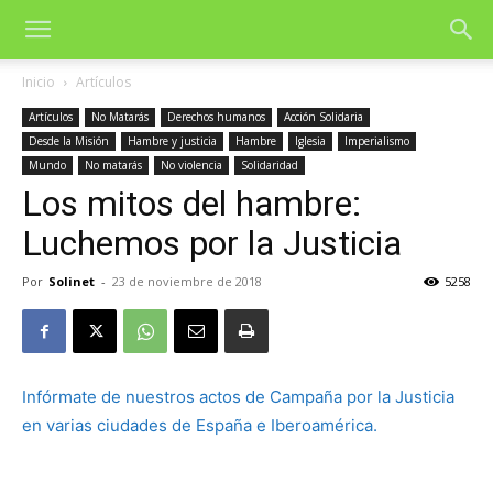
Inicio
Artículos
Artículos
No Matarás
Derechos humanos
Acción Solidaria
Desde la Misión
Hambre y justicia
Hambre
Iglesia
Imperialismo
Mundo
No matarás
No violencia
Solidaridad
Los mitos del hambre:
Luchemos por la Justicia
Por
Solinet
-
23 de noviembre de 2018
5258
Infórmate de nuestros actos de Campaña por la Justicia
en varias ciudades de España e Iberoamérica.