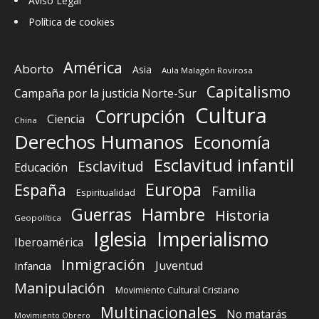
Aviso Legal
Política de cookies
América
Aborto
Asia
Aula Malagón Rovirosa
Capitalismo
Campaña por la justicia Norte-Sur
Cultura
Corrupción
Ciencia
China
Derechos Humanos
Economía
Esclavitud infantil
Esclavitud
Educación
Europa
España
Familia
Espiritualidad
Guerras
Hambre
Historia
Geopolítica
Iglesia
Imperialismo
Iberoamérica
Inmigración
Juventud
Infancia
Manipulación
Movimiento Cultural Cristiano
Multinacionales
No matarás
Movimiento Obrero