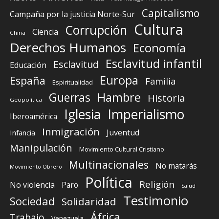
Capitalismo
Campaña por la justicia Norte-Sur
Cultura
Corrupción
Ciencia
China
Derechos Humanos
Economía
Esclavitud infantil
Esclavitud
Educación
Europa
España
Familia
Espiritualidad
Guerras
Hambre
Historia
Geopolítica
Iglesia
Imperialismo
Iberoamérica
Inmigración
Juventud
Infancia
Manipulación
Movimiento Cultural Cristiano
Multinacionales
No matarás
Movimiento Obrero
Política
Religión
No violencia
Paro
Salud
Testimonio
Sociedad
Solidaridad
África
Trabajo
Venezuela