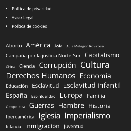
Política de privacidad
Aviso Legal
Política de cookies
América
Aborto
Asia
Aula Malagón Rovirosa
Capitalismo
Campaña por la justicia Norte-Sur
Cultura
Corrupción
Ciencia
China
Derechos Humanos
Economía
Esclavitud infantil
Esclavitud
Educación
Europa
España
Familia
Espiritualidad
Guerras
Hambre
Historia
Geopolítica
Iglesia
Imperialismo
Iberoamérica
Inmigración
Juventud
Infancia