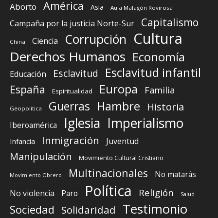
América
Aborto
Asia
Aula Malagón Rovirosa
Capitalismo
Campaña por la justicia Norte-Sur
Cultura
Corrupción
Ciencia
China
Derechos Humanos
Economía
Esclavitud infantil
Esclavitud
Educación
Europa
España
Familia
Espiritualidad
Guerras
Hambre
Historia
Geopolítica
Iglesia
Imperialismo
Iberoamérica
Inmigración
Juventud
Infancia
Manipulación
Movimiento Cultural Cristiano
Multinacionales
No matarás
Movimiento Obrero
Política
Religión
No violencia
Paro
Salud
Testimonio
Sociedad
Solidaridad