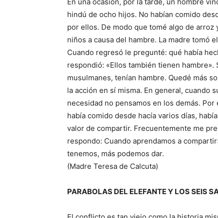
En una ocasión, por la tarde, un hombre vin
hindú de ocho hijos. No habían comido desd
por ellos. De modo que tomé algo de arroz y 
niños a causa del hambre. La madre tomó el 
Cuando regresó le pregunté: qué había hech
respondió: «Ellos también tienen hambre». S
musulmanes, tenían hambre. Quedé más sor
la acción en sí misma. En general, cuando
necesidad no pensamos en los demás. Por el 
había comido desde hacía varios días, había 
valor de compartir. Frecuentemente me pre
respondo: Cuando aprendamos a comparti
tenemos, más podemos dar.
(Madre Teresa de Calcuta)
PARABOLAS DEL ELEFANTE Y LOS SEIS S
El conflicto es tan viejo como la historia 