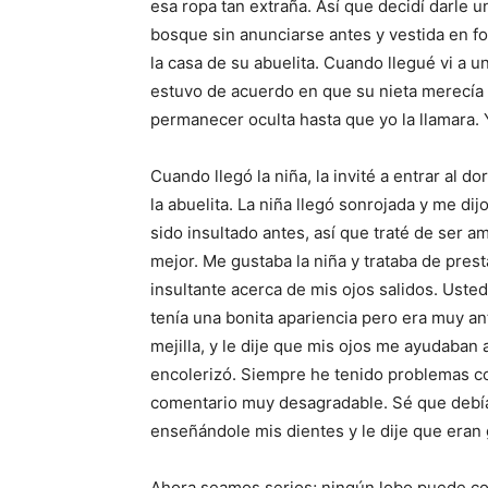
esa ropa tan extraña. Así que decidí darle u
bosque sin anunciarse antes y vestida en fo
la casa de su abuelita. Cuando llegué vi a un
estuvo de acuerdo en que su nieta merecía u
permanecer oculta hasta que yo la llamara.
Cuando llegó la niña, la invité a entrar al 
la abuelita. La niña llegó sonrojada y me d
sido insultado antes, así que traté de ser a
mejor. Me gustaba la niña y trataba de prest
insultante acerca de mis ojos salidos. Ust
tenía una bonita apariencia pero era muy ant
mejilla, y le dije que mis ojos me ayudaban 
encolerizó. Siempre he tenido problemas co
comentario muy desagradable. Sé que debía 
enseñándole mis dientes y le dije que eran
Ahora seamos serios; ningún lobo puede co