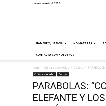
jueves, agosto 6, 2026
HAMBRE Y JUSTICIA
NO MATARÁS
AC
CONTACTA CON NOSOTROS
Inicio
Cultura y sociedad
Cultura
PARABOLAS: “
Cultura y sociedad
Cultura
PARABOLAS: “CO
ELEFANTE Y LOS 