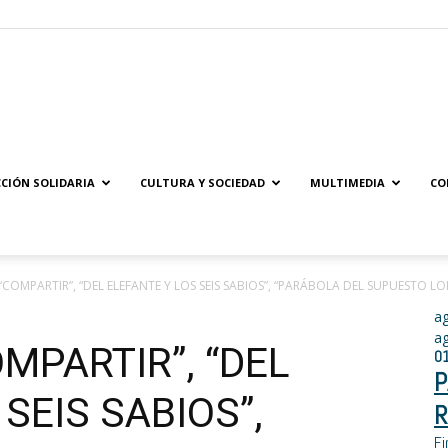
Solidaridad.net
CIÓN SOLIDARIA
CULTURA Y SOCIEDAD
MULTIMEDIA
CO
COMPARTIR”, “DEL ELEFANTE Y LOS SEIS SABIOS”, “PARÁBOLA DEL SUPUESTO LO
a
a
MPARTIR”, “DEL
0
P
SEIS SABIOS”,
R
Fi