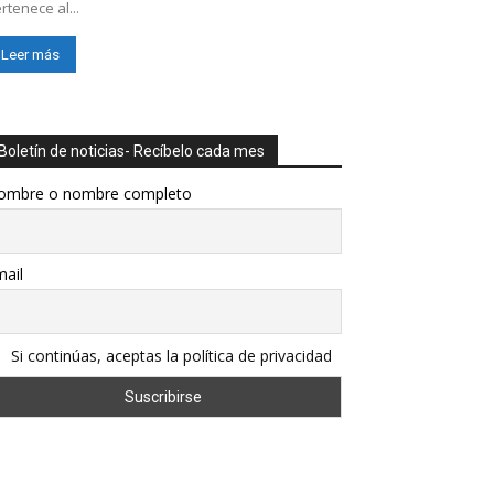
rtenece al...
Leer más
Boletín de noticias- Recíbelo cada mes
ombre o nombre completo
ail
Si continúas, aceptas la política de privacidad