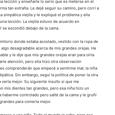
na lección y enseñarle lo serio que es meterse en el
rma tan extraña. Le dejé seguir su camino, pero corrí a
a simpática viejita y le expliqué el problema y ella
na lección. La viejita estuvo de acuerdo en
 Y se escondió debajo de la cama.
dormitorio donde estaba acostado, vestido con la ropa de
ijo algo desagradable acerca de mis grandes orejas. He
mable y le dije que mis grandes orejas eran para oírla
arle atención, pero ella hizo otra observación
edes comprenderán que empecé a sentirme mal; la niña
ipática. Sin embargo, seguí la política de poner la otra
a verla mejor. Su siguiente insulto si que me
n mis dientes tan grandes, pero esa niña hizo un
haberme controlado pero salté de la cama y le gruñí
 grandes para comerla mejor.
merse a una niña. Todo el mundo lo sabe, pero esa