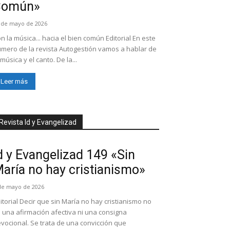
Común»
 de mayo de 2026
n la música... hacia el bien común Editorial En este
mero de la revista Autogestión vamos a hablar de
 música y el canto. De la...
Leer más
Revista Id y Evangelizad
d y Evangelizad 149 «Sin
aría no hay cristianismo»
de mayo de 2026
itorial Decir que sin María no hay cristianismo no
 una afirmación afectiva ni una consigna
vocional. Se trata de una convicción que