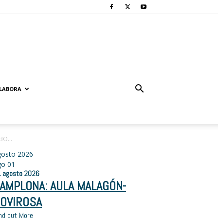
LABORA
BO...
gosto 2026
go
01
1
agosto
2026
AMPLONA: AULA MALAGÓN-
OVIROSA
nd out More