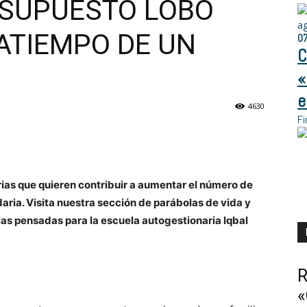
 SUPUESTO LOBO
a
ATIEMPO DE UN
0
C
«
e
4630
Fi
rias que quieren contribuir a aumentar el número de
aria. Visita nuestra sección de parábolas de vida y
as pensadas para la escuela autogestionaria Iqbal
R
«