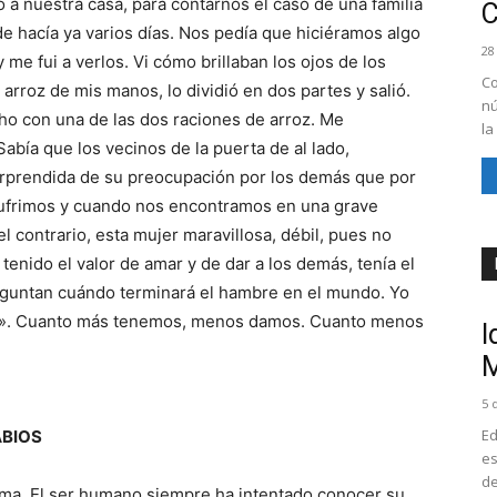
o a nuestra casa, para contarnos el caso de una familia
e hacía ya varios días. Nos pedía que hiciéramos algo
28
me fui a verlos. Vi cómo brillaban los ojos de los
Co
arroz de mis manos, lo dividió en dos partes y salió.
nú
o con una de las dos raciones de arroz. Me
la
abía que los vecinos de la puerta de al lado,
prendida de su preocupación por los demás que por
 sufrimos y cuando nos encontramos en una grave
contrario, esta mujer maravillosa, débil, pues no
tenido el valor de amar y de dar a los demás, tenía el
guntan cuándo terminará el hambre en el mundo. Yo
r». Cuanto más tenemos, menos damos. Cuanto menos
I
M
5 
Ed
ABIOS
es
de
misma. El ser humano siempre ha intentado conocer su