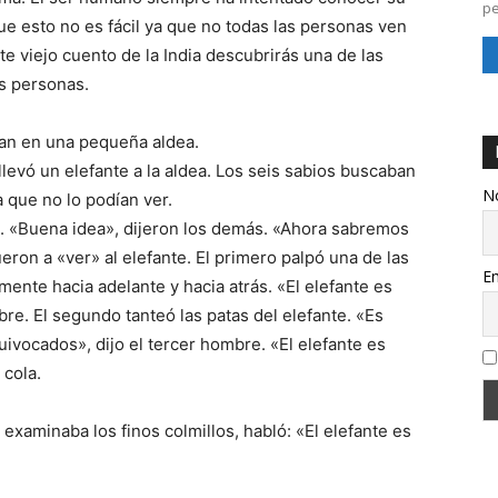
pe
 esto no es fácil ya que no todas las personas ven
e viejo cuento de la India descubrirás una de las
as personas.
ían en una pequeña aldea.
llevó un elefante a la aldea. Los seis sabios buscaban
N
 que no lo podían ver.
!». «Buena idea», dijeron los demás. «Ahora sabremos
ueron a «ver» al elefante. El primero palpó una de las
Em
mente hacia adelante y hacia atrás. «El elefante es
re. El segundo tanteó las patas del elefante. «Es
ivocados», dijo el tercer hombre. «El elefante es
 cola.
xaminaba los finos colmillos, habló: «El elefante es