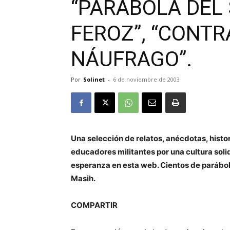
“PARÁBOLA DEL
FEROZ”, “CONTR
NÁUFRAGO”.
Por
Solinet
-
6 de noviembre de 2003
Una selección de relatos, anécdotas, histo
educadores militantes por una cultura solid
esperanza en esta web. Cientos de parábol
Masih.
COMPARTIR