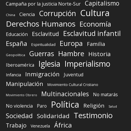
Capitalismo
Campaña por la justicia Norte-Sur
Cultura
Corrupción
Ciencia
China
Derechos Humanos
Economía
Esclavitud infantil
Esclavitud
Educación
Europa
España
Familia
Espiritualidad
Guerras
Hambre
Historia
Geopolítica
Iglesia
Imperialismo
Iberoamérica
Inmigración
Juventud
Infancia
Manipulación
Movimiento Cultural Cristiano
Multinacionales
No matarás
Movimiento Obrero
Política
Religión
No violencia
Paro
Salud
Testimonio
Sociedad
Solidaridad
África
Trabajo
Venezuela