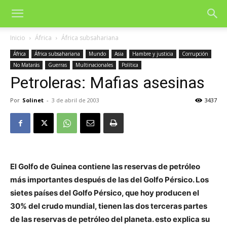
Inicio
África
África subsahariana
África
África subsahariana
Mundo
Asia
Hambre y justicia
Corrupción
No Matarás
Guerras
Multinacionales
Política
Petroleras: Mafias asesinas
Por
Solinet
-
3 de abril de 2003
3437
El Golfo de Guinea contiene las reservas de petróleo
más importantes después de las del Golfo Pérsico. Los
sietes países del Golfo Pérsico, que hoy producen el
30% del crudo mundial, tienen las dos terceras partes
de las reservas de petróleo del planeta. esto explica su