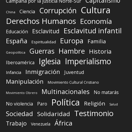
Capitalismo
Campaña por la justicia Norte-Sur
Cultura
Corrupción
Ciencia
China
Derechos Humanos
Economía
Esclavitud infantil
Esclavitud
Educación
Europa
España
Familia
Espiritualidad
Guerras
Hambre
Historia
Geopolítica
Iglesia
Imperialismo
Iberoamérica
Inmigración
Juventud
Infancia
Manipulación
Movimiento Cultural Cristiano
Multinacionales
No matarás
Movimiento Obrero
Política
Religión
No violencia
Paro
Salud
Testimonio
Sociedad
Solidaridad
África
Trabajo
Venezuela