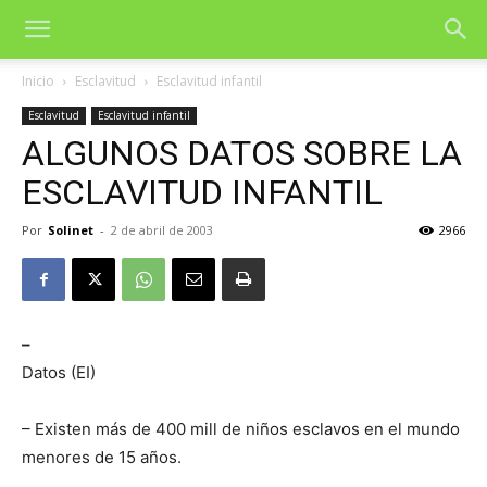
Inicio
Esclavitud
Esclavitud infantil
Esclavitud
Esclavitud infantil
ALGUNOS DATOS SOBRE LA
ESCLAVITUD INFANTIL
Por
Solinet
-
2 de abril de 2003
2966
–
Datos (EI)
– Existen más de 400 mill de niños esclavos en el mundo
menores de 15 años.