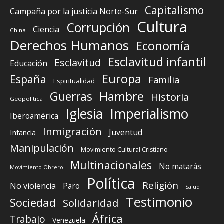
Capitalismo
Campaña por la justicia Norte-Sur
Cultura
Corrupción
Ciencia
China
Derechos Humanos
Economía
Esclavitud infantil
Esclavitud
Educación
Europa
España
Familia
Espiritualidad
Guerras
Hambre
Historia
Geopolítica
Iglesia
Imperialismo
Iberoamérica
Inmigración
Juventud
Infancia
Manipulación
Movimiento Cultural Cristiano
Multinacionales
No matarás
Movimiento Obrero
Política
Religión
No violencia
Paro
Salud
Testimonio
Sociedad
Solidaridad
África
Trabajo
Venezuela