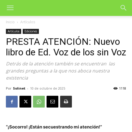
Inicio
Artículos
Artículos
Ediciones
PRESTA ATENCIÓN: Nuevo
libro de Ed. Voz de los sin Voz
Detrás de la atención también se encuentran las
grandes preguntas a la que nos aboca nuestra
existencia
Por
Solinet
-
10 de octubre de 2025
1118
“¡Socorro! ¡Están secuestrando mi atención!”