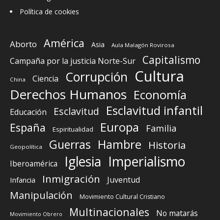
Política de cookies
América
Aborto
Asia
Aula Malagón Rovirosa
Capitalismo
Campaña por la justicia Norte-Sur
Cultura
Corrupción
Ciencia
China
Derechos Humanos
Economía
Esclavitud infantil
Esclavitud
Educación
Europa
España
Familia
Espiritualidad
Guerras
Hambre
Historia
Geopolítica
Iglesia
Imperialismo
Iberoamérica
Inmigración
Juventud
Infancia
Manipulación
Movimiento Cultural Cristiano
Multinacionales
No matarás
Movimiento Obrero