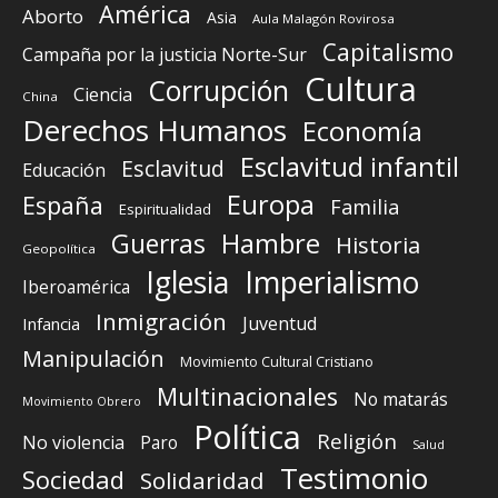
América
Aborto
Asia
Aula Malagón Rovirosa
Capitalismo
Campaña por la justicia Norte-Sur
Cultura
Corrupción
Ciencia
China
Derechos Humanos
Economía
Esclavitud infantil
Esclavitud
Educación
Europa
España
Familia
Espiritualidad
Guerras
Hambre
Historia
Geopolítica
Iglesia
Imperialismo
Iberoamérica
Inmigración
Juventud
Infancia
Manipulación
Movimiento Cultural Cristiano
Multinacionales
No matarás
Movimiento Obrero
Política
Religión
No violencia
Paro
Salud
Testimonio
Sociedad
Solidaridad