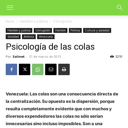
Inicio
Hambre y justicia
Corrupción
Hambre y justicia
Corrupción
Hambre
Política
Cultura y sociedad
Sociedad
América
Venezuela
Psicología de las colas
Por
Solinet
-
31 de marzo de 2015
3210
Venezuela: Las colas son una consecuencia directa de
la centralización. Su opuesto es la dispersión, porque
resulta completamente evidente que con muchos y
diversos expendedores las colas no sólo serían
innecesarias sino incluso imposibles. Son a una