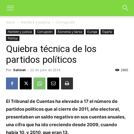
Inicio
Hambre y justicia
Corrupción
Hambre y justicia
Corrupción
Economía y banca
Europa
España
Política
Quiebra técnica de los
partidos políticos
Por
Solinet
-
22 de julio de 2014
2665
El Tribunal de Cuentas ha elevado a 17 el número de
partidos políticos que al cierre de 2011, año electoral,
presentaban un saldo negativo en sus cuentas anuales,
una cifra que ha ido creciendo desde 2009, cuando
había 10, y 2010, que eran 13.