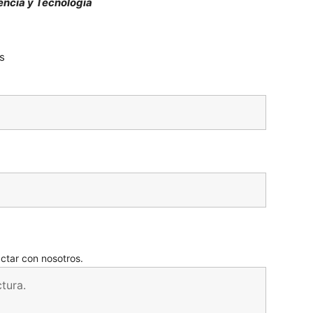
iencia y Tecnología
s
actar con nosotros.