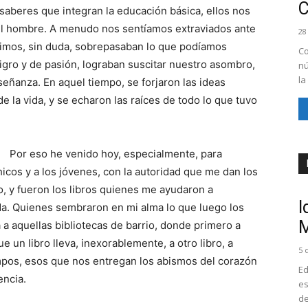
 saberes que integran la educación básica, ellos nos
del hombre. A menudo nos sentíamos extraviados ante
28
timos, sin duda, sobrepasaban lo que podíamos
Co
igro y de pasión, lograban suscitar nuestro asombro,
nú
la
señanza. En aquel tiempo, se forjaron las ideas
 la vida, y se echaron las raíces de todo lo que tuvo
Por eso he venido hoy, especialmente, para
hicos y a los jóvenes, con la autoridad que me dan los
o, y fueron los libros quienes me ayudaron a
I
da. Quienes sembraron en mi alma lo que luego los
M
 a aquellas bibliotecas de barrio, donde primero a
e un libro lleva, inexorablemente, a otro libro, a
5 
mpos, esos que nos entregan los abismos del corazón
Ed
encia.
es
de