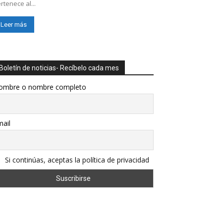
rtenece al...
Leer más
Boletín de noticias- Recíbelo cada mes
ombre o nombre completo
ail
Si continúas, aceptas la política de privacidad