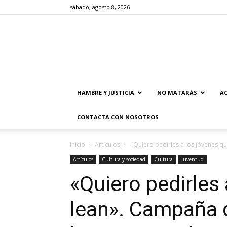
sábado, agosto 8, 2026
HAMBRE Y JUSTICIA
NO MATARÁS
AC
CONTACTA CON NOSOTROS
Inicio
Artículos
«Quiero pedirles a los jóvenes q
Artículos
Cultura y sociedad
Cultura
Juventud
«Quiero pedirles
lean». Campaña 