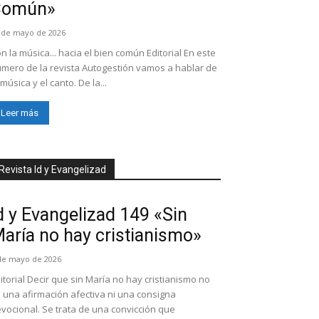
Común»
 de mayo de 2026
n la música... hacia el bien común Editorial En este
mero de la revista Autogestión vamos a hablar de
 música y el canto. De la...
Leer más
Revista Id y Evangelizad
d y Evangelizad 149 «Sin
aría no hay cristianismo»
de mayo de 2026
itorial Decir que sin María no hay cristianismo no
 una afirmación afectiva ni una consigna
vocional. Se trata de una convicción que