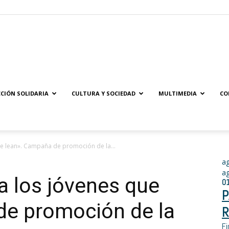
Solidaridad.net
CIÓN SOLIDARIA
CULTURA Y SOCIEDAD
MULTIMEDIA
CO
ue lean». Campaña de promoción de la...
a
a
 a los jóvenes que
0
P
de promoción de la
R
Fi