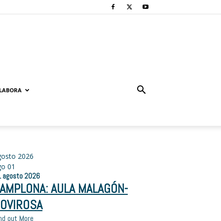
LABORA
gosto 2026
go
01
1
agosto
2026
AMPLONA: AULA MALAGÓN-
OVIROSA
nd out More