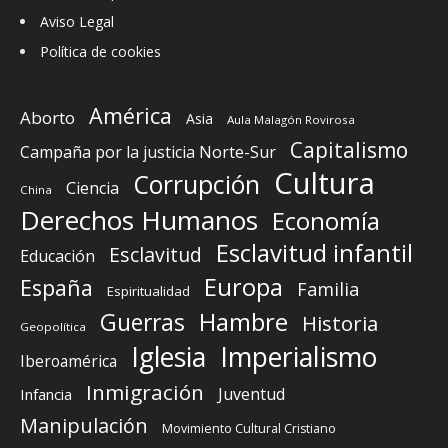
Aviso Legal
Política de cookies
América
Aborto
Asia
Aula Malagón Rovirosa
Capitalismo
Campaña por la justicia Norte-Sur
Cultura
Corrupción
Ciencia
China
Derechos Humanos
Economía
Esclavitud infantil
Esclavitud
Educación
Europa
España
Familia
Espiritualidad
Guerras
Hambre
Historia
Geopolítica
Iglesia
Imperialismo
Iberoamérica
Inmigración
Juventud
Infancia
Manipulación
Movimiento Cultural Cristiano