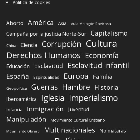
Política de cookies
América
Aborto
Asia
Aula Malagón Rovirosa
Capitalismo
Campaña por la justicia Norte-Sur
Cultura
Corrupción
Ciencia
China
Derechos Humanos
Economía
Esclavitud infantil
Esclavitud
Educación
Europa
España
Familia
Espiritualidad
Guerras
Hambre
Historia
Geopolítica
Iglesia
Imperialismo
Iberoamérica
Inmigración
Juventud
Infancia
Manipulación
Movimiento Cultural Cristiano
Multinacionales
No matarás
Movimiento Obrero