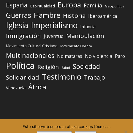
Europa
España
Familia
Espiritualidad
Geopolítica
Guerras
Hambre
Historia
Iberoamérica
Iglesia
Imperialismo
Infancia
Inmigración
Manipulación
Juventud
Movimiento Cultural Cristiano
Movimiento Obrero
Multinacionales
No matarás
No violencia
Paro
Política
Sociedad
Religión
Salud
Testimonio
Solidaridad
Trabajo
África
Venezuela
Este sitio web solo usa utiliza cookies técnicas.
Elemento del menú
Elemento del menú