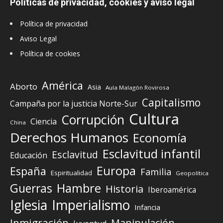
Políticas de privacidad, cookies y aviso legal
Política de privacidad
Aviso Legal
Política de cookies
América
Aborto
Asia
Aula Malagón Rovirosa
Capitalismo
Campaña por la justicia Norte-Sur
Cultura
Corrupción
Ciencia
China
Derechos Humanos
Economía
Esclavitud infantil
Esclavitud
Educación
Europa
España
Familia
Espiritualidad
Geopolítica
Guerras
Hambre
Historia
Iberoamérica
Iglesia
Imperialismo
Infancia
Inmigración
Manipulación