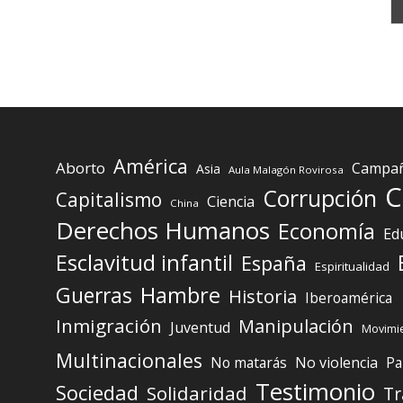
América
Aborto
Campaña
Asia
Aula Malagón Rovirosa
C
Corrupción
Capitalismo
Ciencia
China
Derechos Humanos
Economía
Ed
Esclavitud infantil
España
Espiritualidad
Guerras
Hambre
Historia
Iberoamérica
Inmigración
Manipulación
Juventud
Movimie
Multinacionales
No matarás
No violencia
Pa
Testimonio
Sociedad
Solidaridad
Tr