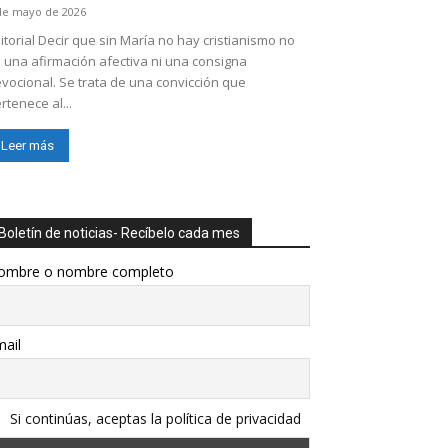
de mayo de 2026
itorial Decir que sin María no hay cristianismo no
 una afirmación afectiva ni una consigna
vocional. Se trata de una convicción que
rtenece al...
Leer más
Boletín de noticias- Recíbelo cada mes
ombre o nombre completo
ail
Si continúas, aceptas la política de privacidad