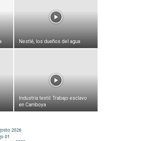
a
Nestlé, los dueños del agua
Industria textil: Trabajo esclavo
en Camboya
gosto 2026
go
01