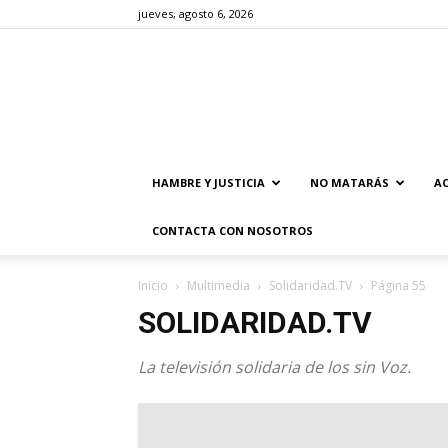
jueves, agosto 6, 2026
HAMBRE Y JUSTICIA
NO MATARÁS
AC
CONTACTA CON NOSOTROS
Inicio
Multimedia
Solidaridad.TV
Página 55
SOLIDARIDAD.TV
La televisión solidaria de los sin Voz.