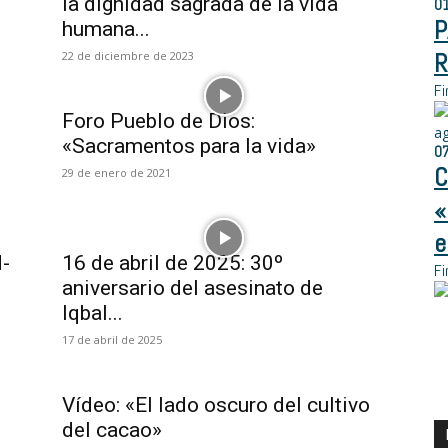
la dignidad sagrada de la vida
0
P
humana...
R
22 de diciembre de 2023
Fi
Foro Pueblo de Dios:
a
«Sacramentos para la vida»
0
C
29 de enero de 2021
«
e
d-
16 de abril de 2025: 30º
Fi
aniversario del asesinato de
Iqbal...
17 de abril de 2025
Vídeo: «El lado oscuro del cultivo
del cacao»