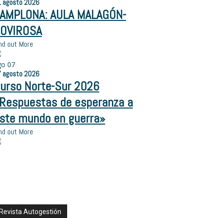
1
agosto
2026
AMPLONA: AULA MALAGÓN-
OVIROSA
nd out More
go
07
7
agosto
2026
urso Norte-Sur 2026
Respuestas de esperanza a
ste mundo en guerra»
nd out More
Revista Autogestión