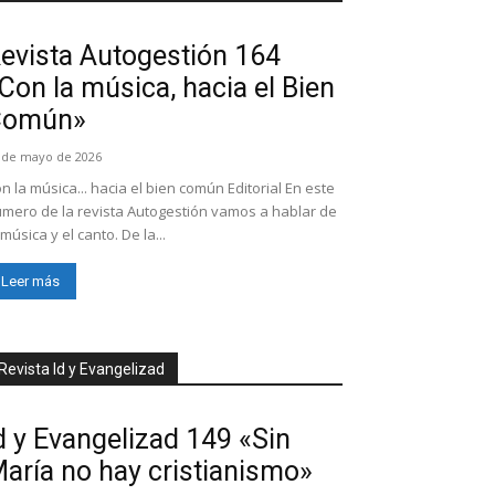
evista Autogestión 164
Con la música, hacia el Bien
Común»
 de mayo de 2026
n la música... hacia el bien común Editorial En este
mero de la revista Autogestión vamos a hablar de
 música y el canto. De la...
Leer más
Revista Id y Evangelizad
d y Evangelizad 149 «Sin
aría no hay cristianismo»