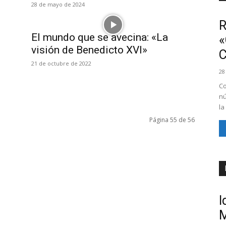
28 de mayo de 2024
R
El mundo que se avecina: «La
«
visión de Benedicto XVI»
21 de octubre de 2022
28
Co
nú
la
Página 55 de 56
I
M