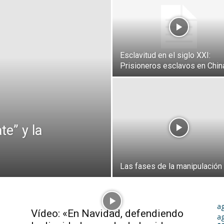
Esclavitud en el siglo XXI:
Prisioneros esclavos en Chin
e” y la
Las fases de la manipulación
a
Vídeo: «En Navidad, defendiendo
a