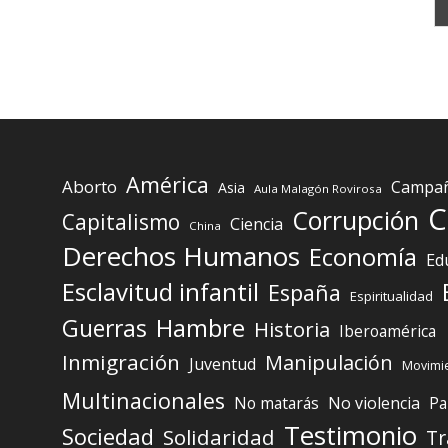
América
Aborto
Campaña
Asia
Aula Malagón Rovirosa
C
Corrupción
Capitalismo
Ciencia
China
Derechos Humanos
Economía
Ed
Esclavitud infantil
España
Espiritualidad
Guerras
Hambre
Historia
Iberoamérica
Inmigración
Manipulación
Juventud
Movimie
Multinacionales
No matarás
No violencia
Pa
Testimonio
Sociedad
Solidaridad
Tr