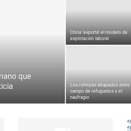
China ‘exporta’ el modelo de
explotación laboral
a mano que
icia
Los rohinyàs atrapados entre 
campo de refugiados y el
naufragio
a
a