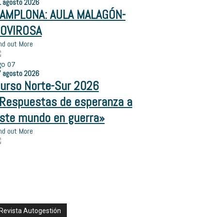
1
agosto
2026
AMPLONA: AULA MALAGÓN-
OVIROSA
nd out More
go
07
7
agosto
2026
urso Norte-Sur 2026
Respuestas de esperanza a
ste mundo en guerra»
nd out More
Revista Autogestión