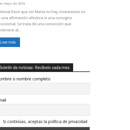
de mayo de 2026
itorial Decir que sin María no hay cristianismo no
 una afirmación afectiva ni una consigna
vocional. Se trata de una convicción que
rtenece al...
Leer más
Boletín de noticias- Recíbelo cada mes
ombre o nombre completo
ail
Si continúas, aceptas la política de privacidad