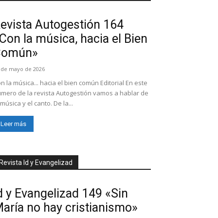
evista Autogestión 164
Con la música, hacia el Bien
Común»
 de mayo de 2026
n la música... hacia el bien común Editorial En este
mero de la revista Autogestión vamos a hablar de
 música y el canto. De la...
Leer más
Revista Id y Evangelizad
d y Evangelizad 149 «Sin
aría no hay cristianismo»