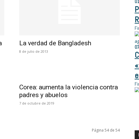
0
P
R
Fi
a
a
La verdad de Bangladesh
0
8 de julio de 2013
C
«
e
Fi
Corea: aumenta la violencia contra
padres y abuelos
7 de octubre de 2019
Página 54 de 54