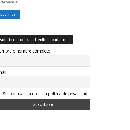
rtenece al...
Leer más
Boletín de noticias- Recíbelo cada mes
ombre o nombre completo
ail
Si continúas, aceptas la política de privacidad