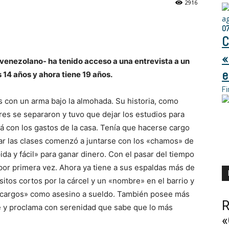
2916
a
0
C
«
 venezolano- ha tenido acceso a una entrevista a un
e
 14 años y ahora tiene 19 años.
Fi
s con un arma bajo la almohada. Su historia, como
s se separaron y tuvo que dejar los estudios para
á con los gastos de la casa. Tenía que hacerse cargo
r las clases comenzó a juntarse con los «chamos» de
ápida y fácil» para ganar dinero. Con el pasar del tiempo
por primera vez. Ahora ya tiene a sus espaldas más de
nsitos cortos por la cárcel y un «nombre» en el barrio y
encargos» como asesino a sueldo. También posee más
R
e y proclama con serenidad que sabe que lo más
«