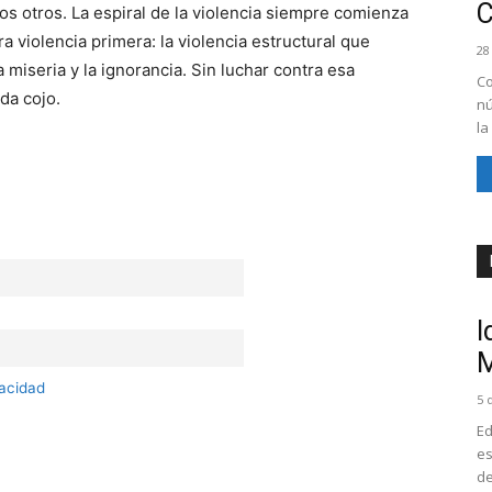
s otros. La espiral de la violencia siempre comienza
a violencia primera: la violencia estructural que
28
 miseria y la ignorancia. Sin luchar contra esa
Co
da cojo.
nú
la
I
M
vacidad
5 
Ed
es
de