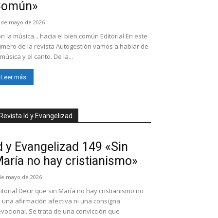
Común»
 de mayo de 2026
n la música... hacia el bien común Editorial En este
mero de la revista Autogestión vamos a hablar de
 música y el canto. De la...
Leer más
Revista Id y Evangelizad
d y Evangelizad 149 «Sin
aría no hay cristianismo»
de mayo de 2026
itorial Decir que sin María no hay cristianismo no
 una afirmación afectiva ni una consigna
vocional. Se trata de una convicción que