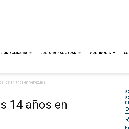
Solidaridad.net
CIÓN SOLIDARIA
CULTURA Y SOCIEDAD
MULTIMEDIA
CO
sde los 14 años en Venezuela
a
a
os 14 años en
0
P
R
Fi