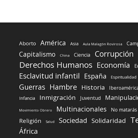
América
Aborto
Camp
Asia
Aula Malagón Rovirosa
Corrupción
Capitalismo
Ciencia
China
Derechos Humanos
Economía
E
Esclavitud infantil
España
Espiritualidad
Guerras
Hambre
Historia
Iberoaméric
Inmigración
Manipulaci
Juventud
Infancia
Multinacionales
No matarás
Movimiento Obrero
T
Sociedad
Solidaridad
Religión
Salud
África