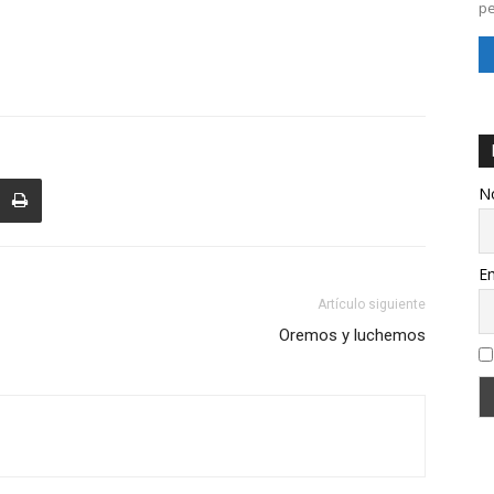
pe
N
Em
Artículo siguiente
Oremos y luchemos