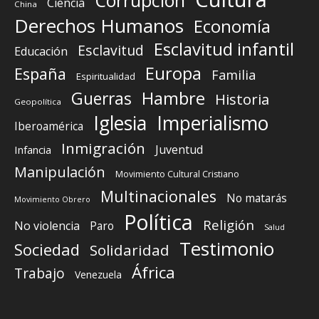
Corrupción
Ciencia
China
Derechos Humanos
Economía
Esclavitud infantil
Esclavitud
Educación
Europa
España
Familia
Espiritualidad
Guerras
Hambre
Historia
Geopolítica
Iglesia
Imperialismo
Iberoamérica
Inmigración
Juventud
Infancia
Manipulación
Movimiento Cultural Cristiano
Multinacionales
No matarás
Movimiento Obrero
Política
Religión
No violencia
Paro
Salud
Testimonio
Sociedad
Solidaridad
África
Trabajo
Venezuela