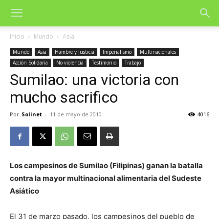
Inicio
Mundo
Asia
Mundo
Asia
Hambre y justicia
Imperialismo
Multinacionales
Acción Solidaria
No violencia
Testimonio
Trabajo
Sumilao: una victoria con
mucho sacrifico
Por
Solinet
-
11 de mayo de 2010
4016
Los campesinos de Sumilao (Filipinas) ganan la batalla
contra la mayor multinacional alimentaria del Sudeste
Asiático
El 31 de marzo pasado, los campesinos del pueblo de