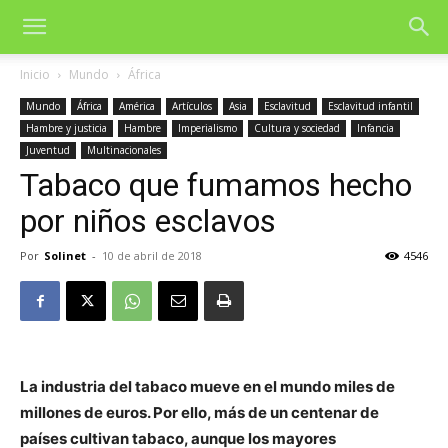
Inicio
Mundo
África
Mundo
África
América
Artículos
Asia
Esclavitud
Esclavitud infantil
Hambre y justicia
Hambre
Imperialismo
Cultura y sociedad
Infancia
Juventud
Multinacionales
Tabaco que fumamos hecho
por niños esclavos
Por
Solinet
-
10 de abril de 2018
4546
La industria del tabaco mueve en el mundo miles de
millones de euros. Por ello, más de un centenar de
países cultivan tabaco, aunque los mayores