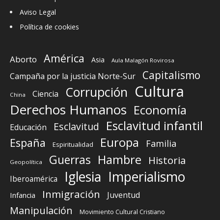
Aviso Legal
Política de cookies
América
Aborto
Asia
Aula Malagón Rovirosa
Capitalismo
Campaña por la justicia Norte-Sur
Cultura
Corrupción
Ciencia
China
Derechos Humanos
Economía
Esclavitud infantil
Esclavitud
Educación
Europa
España
Familia
Espiritualidad
Guerras
Hambre
Historia
Geopolítica
Iglesia
Imperialismo
Iberoamérica
Inmigración
Juventud
Infancia
Manipulación
Movimiento Cultural Cristiano