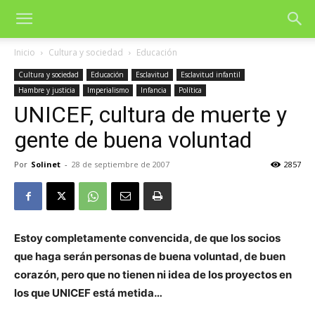
Inicio
Cultura y sociedad
Educación
Cultura y sociedad
Educación
Esclavitud
Esclavitud infantil
Hambre y justicia
Imperialismo
Infancia
Política
UNICEF, cultura de muerte y
gente de buena voluntad
Por
Solinet
-
28 de septiembre de 2007
2857
Estoy completamente convencida, de que los socios
que haga serán personas de buena voluntad, de buen
corazón, pero que no tienen ni idea de los proyectos en
los que UNICEF está metida…