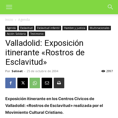
Inicio
Agenda
Agenda
Esclavitud
Esclavitud infantil
Hambre y justicia
Multinacionales
Acción Solidaria
Testimonio
Valladolid: Exposición
itinerante «Rostros de
Esclavitud»
Por
Solinet
-
25 de octubre de 2004
2997
Exposición itinerante en los Centros Cívicos de
Valladolid: «Rostros de Esclavitud» realizada por el
Movimiento Cultural Cristiano.