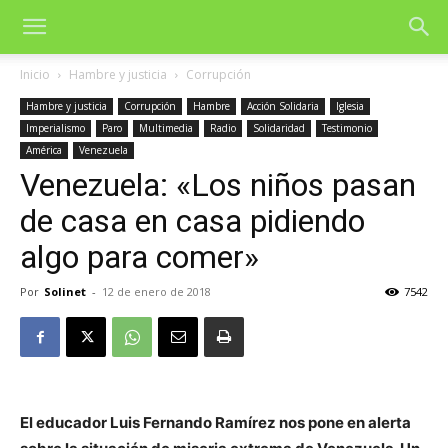
Inicio
Hambre y justicia
Corrupción
Hambre y justicia
Corrupción
Hambre
Acción Solidaria
Iglesia
Imperialismo
Paro
Multimedia
Radio
Solidaridad
Testimonio
América
Venezuela
Venezuela: «Los niños pasan
de casa en casa pidiendo
algo para comer»
Por
Solinet
-
12 de enero de 2018
7542
El educador Luis Fernando Ramírez nos pone en alerta