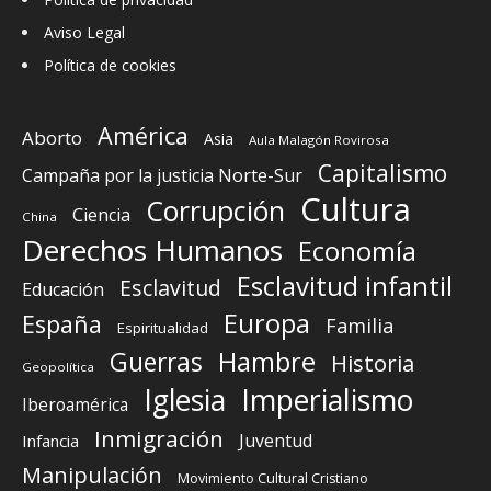
Aviso Legal
Política de cookies
América
Aborto
Asia
Aula Malagón Rovirosa
Capitalismo
Campaña por la justicia Norte-Sur
Cultura
Corrupción
Ciencia
China
Derechos Humanos
Economía
Esclavitud infantil
Esclavitud
Educación
Europa
España
Familia
Espiritualidad
Guerras
Hambre
Historia
Geopolítica
Iglesia
Imperialismo
Iberoamérica
Inmigración
Juventud
Infancia
Manipulación
Movimiento Cultural Cristiano