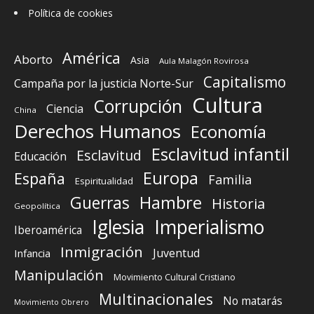
Política de cookies
América
Aborto
Asia
Aula Malagón Rovirosa
Capitalismo
Campaña por la justicia Norte-Sur
Cultura
Corrupción
Ciencia
China
Derechos Humanos
Economía
Esclavitud infantil
Esclavitud
Educación
Europa
España
Familia
Espiritualidad
Guerras
Hambre
Historia
Geopolítica
Iglesia
Imperialismo
Iberoamérica
Inmigración
Juventud
Infancia
Manipulación
Movimiento Cultural Cristiano
Multinacionales
No matarás
Movimiento Obrero