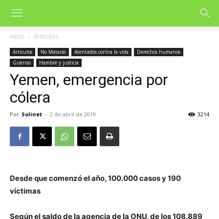
Inicio
Artículos
Artículos
No Matarás
Atentados contra la vida
Derechos humanos
Guerras
Hambre y justicia
Yemen, emergencia por
cólera
Por
Solinet
-
2 de abril de 2019
3214
Desde que comenzó el año, 100.000 casos y 190
víctimas
Según el saldo de la agencia de la ONU, de los 108.889