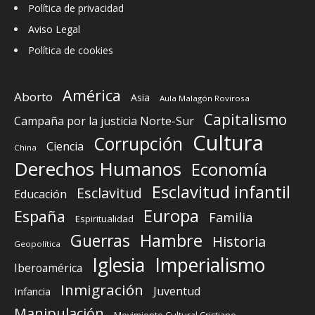
Política de privacidad
Aviso Legal
Política de cookies
América
Aborto
Asia
Aula Malagón Rovirosa
Capitalismo
Campaña por la justicia Norte-Sur
Cultura
Corrupción
Ciencia
China
Derechos Humanos
Economía
Esclavitud infantil
Esclavitud
Educación
Europa
España
Familia
Espiritualidad
Guerras
Hambre
Historia
Geopolítica
Iglesia
Imperialismo
Iberoamérica
Inmigración
Juventud
Infancia
Manipulación