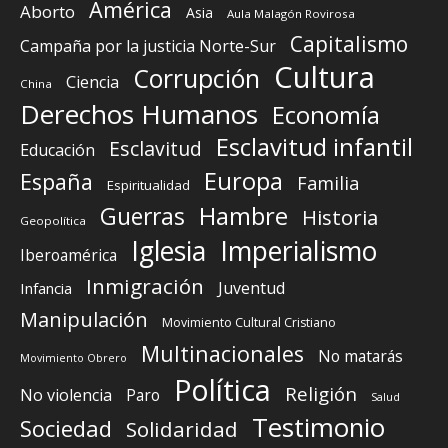
América
Aborto
Asia
Aula Malagón Rovirosa
Capitalismo
Campaña por la justicia Norte-Sur
Cultura
Corrupción
Ciencia
China
Derechos Humanos
Economía
Esclavitud infantil
Esclavitud
Educación
Europa
España
Familia
Espiritualidad
Guerras
Hambre
Historia
Geopolítica
Iglesia
Imperialismo
Iberoamérica
Inmigración
Juventud
Infancia
Manipulación
Movimiento Cultural Cristiano
Multinacionales
No matarás
Movimiento Obrero
Política
Religión
No violencia
Paro
Salud
Testimonio
Sociedad
Solidaridad