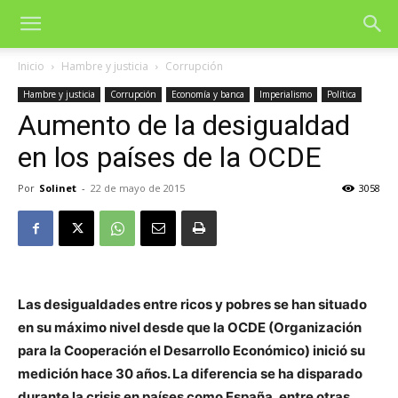
Inicio
Hambre y justicia
Corrupción
Hambre y justicia
Corrupción
Economía y banca
Imperialismo
Política
Aumento de la desigualdad
en los países de la OCDE
Por
Solinet
-
22 de mayo de 2015
3058
Las desigualdades entre ricos y pobres se han situado
en su máximo nivel desde que la OCDE (Organización
para la Cooperación el Desarrollo Económico) inició su
medición hace 30 años. La diferencia se ha disparado
durante la crisis en países como España, entre otras