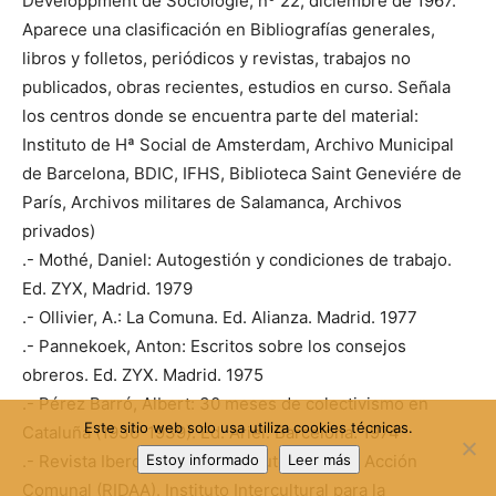
Développment de Sociologie, nº 22, diciembre de 1967.
Aparece una clasificación en Bibliografías generales,
libros y folletos, periódicos y revistas, trabajos no
publicados, obras recientes, estudios en curso. Señala
los centros donde se encuentra parte del material:
Instituto de Hª Social de Amsterdam, Archivo Municipal
de Barcelona, BDIC, IFHS, Biblioteca Saint Geneviére de
París, Archivos militares de Salamanca, Archivos
privados)
.- Mothé, Daniel: Autogestión y condiciones de trabajo.
Ed. ZYX, Madrid. 1979
.- Ollivier, A.: La Comuna. Ed. Alianza. Madrid. 1977
.- Pannekoek, Anton: Escritos sobre los consejos
obreros. Ed. ZYX. Madrid. 1975
.- Pérez Barró, Albert: 30 meses de colectivismo en
Este sitio web solo usa utiliza cookies técnicas.
Cataluña (1936-1939). Ed. Ariel. Barcelona. 1974
.- Revista Iberoamericana de Autogestión y Acción
Estoy informado
Leer más
Comunal (RIDAA). Instituto Intercultural para la