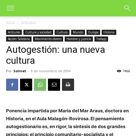
Inicio
Artículos
Artículos
Cultura y sociedad
Cultura
Mundo
Europa
Historia
Acción Solidaria
Movimiento obrero
Hambre y justicia
Trabajo
Autogestión: una nueva
cultura
Por
Solinet
-
8 de noviembre de 2004
7466
Ponencia impartida por Maria del Mar Araus, doctora en
Historia, en el Aula Malagón-Rovirosa. El pensamiento
autogestionario es, en rigor, la síntesis de dos grandes
principios: el principio comunitario-socialista y el