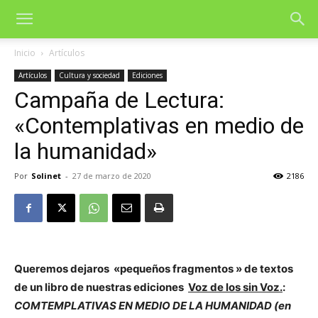
Inicio
Artículos
Artículos
Cultura y sociedad
Ediciones
Campaña de Lectura:
«Contemplativas en medio de
la humanidad»
Por
Solinet
-
27 de marzo de 2020
2186
Queremos dejaros «pequeños fragmentos » de textos
de un libro de nuestras ediciones
Voz de los sin Voz.
:
COMTEMPLATIVAS EN MEDIO DE LA HUMANIDAD
(en