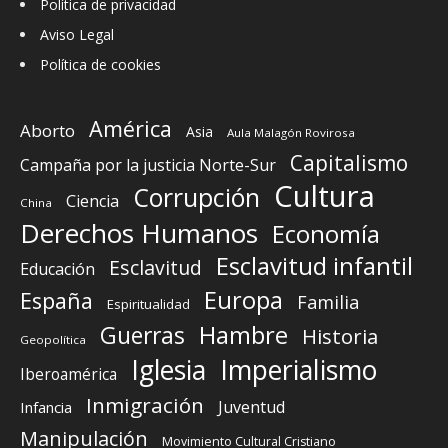
Política de privacidad
Aviso Legal
Política de cookies
América
Aborto
Asia
Aula Malagón Rovirosa
Capitalismo
Campaña por la justicia Norte-Sur
Cultura
Corrupción
Ciencia
China
Derechos Humanos
Economía
Esclavitud infantil
Esclavitud
Educación
Europa
España
Familia
Espiritualidad
Guerras
Hambre
Historia
Geopolítica
Iglesia
Imperialismo
Iberoamérica
Inmigración
Juventud
Infancia
Manipulación
Movimiento Cultural Cristiano