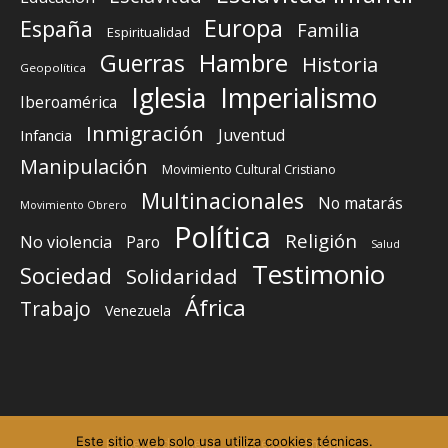
Europa
España
Familia
Espiritualidad
Guerras
Hambre
Historia
Geopolítica
Iglesia
Imperialismo
Iberoamérica
Inmigración
Juventud
Infancia
Manipulación
Movimiento Cultural Cristiano
Multinacionales
No matarás
Movimiento Obrero
Política
Religión
No violencia
Paro
Salud
Testimonio
Sociedad
Solidaridad
África
Trabajo
Venezuela
Este sitio web solo usa utiliza cookies técnicas.
Elemento del menú
Elemento del menú