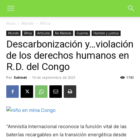
Inicio
Mundo
África
Mundo
África
Artículos
No Matarás
Guerras
Hambre y justicia
Descarbonización y…violación
de los derechos humanos en
R.D. del Congo
Por
Solinet
-
14 de septiembre de 2023
1743
“Amnistía Internacional reconoce la función vital de las
baterías recargables en la transición energética desde