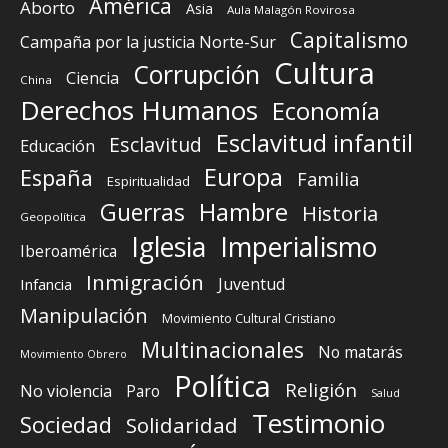
América
Aborto
Asia
Aula Malagón Rovirosa
Capitalismo
Campaña por la justicia Norte-Sur
Cultura
Corrupción
Ciencia
China
Derechos Humanos
Economía
Esclavitud infantil
Esclavitud
Educación
Europa
España
Familia
Espiritualidad
Guerras
Hambre
Historia
Geopolítica
Iglesia
Imperialismo
Iberoamérica
Inmigración
Juventud
Infancia
Manipulación
Movimiento Cultural Cristiano
Multinacionales
No matarás
Movimiento Obrero
Política
Religión
No violencia
Paro
Salud
Testimonio
Sociedad
Solidaridad