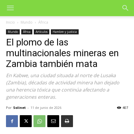
Inicio
Mundo
África
Mundo
África
Artículos
Hambre y justicia
El plomo de las
multinacionales mineras en
Zambia también mata
En Kabwe, una ciudad situada al norte de Lusaka
(Zambia), décadas de actividad minera han dejado
una herencia tóxica que continúa afectando a
generaciones enteras.
Por
Solinet
-
11 de junio de 2026
407