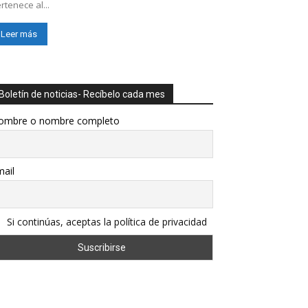
rtenece al...
Leer más
Boletín de noticias- Recíbelo cada mes
ombre o nombre completo
ail
Si continúas, aceptas la política de privacidad