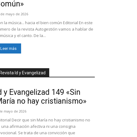
Común»
 de mayo de 2026
n la música... hacia el bien común Editorial En este
mero de la revista Autogestión vamos a hablar de
 música y el canto. De la...
Leer más
Revista Id y Evangelizad
d y Evangelizad 149 «Sin
aría no hay cristianismo»
de mayo de 2026
itorial Decir que sin María no hay cristianismo no
 una afirmación afectiva ni una consigna
vocional. Se trata de una convicción que