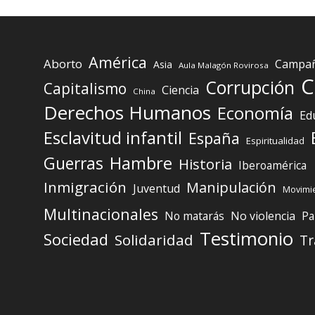
América
Aborto
Campaña
Asia
Aula Malagón Rovirosa
C
Corrupción
Capitalismo
Ciencia
China
Derechos Humanos
Economía
Ed
Esclavitud infantil
España
Espiritualidad
Guerras
Hambre
Historia
Iberoamérica
Inmigración
Manipulación
Juventud
Movimie
Multinacionales
No matarás
No violencia
Pa
Testimonio
Sociedad
Solidaridad
Tr