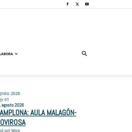
LABORA
gosto 2026
go
01
1
agosto
2026
AMPLONA: AULA MALAGÓN-
OVIROSA
nd out More