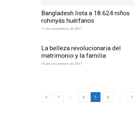
Bangladesh lista a 18.624 niños
rohinyás huérfanos
17 de noviembre de 2017
La belleza revolucionaria del
matrimonio y la familia
15 de noviembre de 2017
...
...
1
4
5
6
1