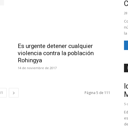
28
Co
nú
la
Es urgente detener cualquier
violencia contra la población
Rohingya
14 de noviembre de 2017
I
11
Página 5 de 111
M
5 
Ed
es
de