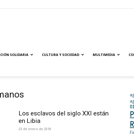
Solidaridad.net
CIÓN SOLIDARIA
CULTURA Y SOCIEDAD
MULTIMEDIA
CO
umanos
a
a
0
P
Los esclavos del siglo XXI están
en Libia
R
23 de enero de 2018
Fi