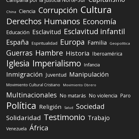
Cultura
Corrupción
Ciencia
China
Derechos Humanos
Economía
Esclavitud infantil
Esclavitud
Educación
Europa
España
Familia
Espiritualidad
Geopolítica
Guerras
Hambre
Historia
Iberoamérica
Iglesia
Imperialismo
Infancia
Inmigración
Manipulación
Juventud
Movimiento Cultural Cristiano
Movimiento Obrero
Multinacionales
No matarás
No violencia
Paro
Política
Sociedad
Religión
Salud
Testimonio
Solidaridad
Trabajo
África
Venezuela