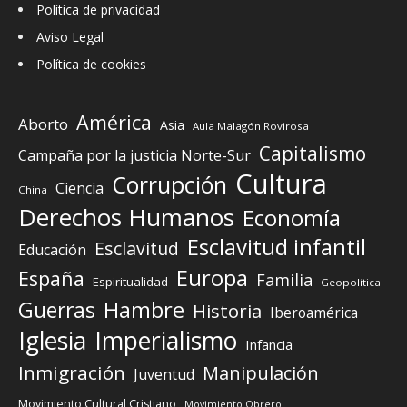
Política de privacidad
Aviso Legal
Política de cookies
América
Aborto
Asia
Aula Malagón Rovirosa
Capitalismo
Campaña por la justicia Norte-Sur
Cultura
Corrupción
Ciencia
China
Derechos Humanos
Economía
Esclavitud infantil
Esclavitud
Educación
Europa
España
Familia
Espiritualidad
Geopolítica
Guerras
Hambre
Historia
Iberoamérica
Iglesia
Imperialismo
Infancia
Inmigración
Manipulación
Juventud
Movimiento Cultural Cristiano
Movimiento Obrero