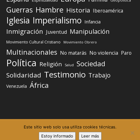
Espiritualidad
Geopolítica
Guerras
Hambre
Historia
Iberoamérica
Iglesia
Imperialismo
Infancia
Inmigración
Manipulación
Juventud
Movimiento Cultural Cristiano
Movimiento Obrero
Multinacionales
No matarás
No violencia
Paro
Política
Sociedad
Religión
Salud
Testimonio
Solidaridad
Trabajo
África
Venezuela
Este sitio web solo usa utiliza cookies técnicas.
Elemento del menú
Elemento del menú
Estoy informado
Leer más
©