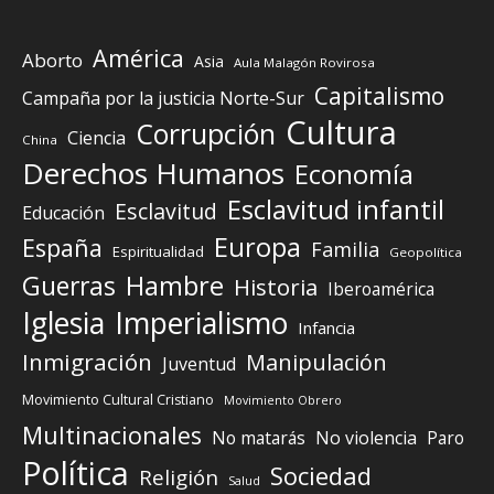
América
Aborto
Asia
Aula Malagón Rovirosa
Capitalismo
Campaña por la justicia Norte-Sur
Cultura
Corrupción
Ciencia
China
Derechos Humanos
Economía
Esclavitud infantil
Esclavitud
Educación
Europa
España
Familia
Espiritualidad
Geopolítica
Guerras
Hambre
Historia
Iberoamérica
Iglesia
Imperialismo
Infancia
Inmigración
Manipulación
Juventud
Movimiento Cultural Cristiano
Movimiento Obrero
Multinacionales
No matarás
No violencia
Paro
Política
Sociedad
Religión
Salud