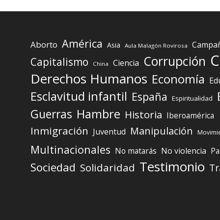
América
Aborto
Campaña
Asia
Aula Malagón Rovirosa
C
Corrupción
Capitalismo
Ciencia
China
Derechos Humanos
Economía
Ed
Esclavitud infantil
España
Espiritualidad
Guerras
Hambre
Historia
Iberoamérica
Inmigración
Manipulación
Juventud
Movimie
Multinacionales
No matarás
No violencia
Pa
Testimonio
Sociedad
Solidaridad
Tr