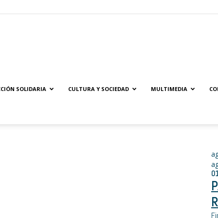
Solidaridad.net
CIÓN SOLIDARIA
CULTURA Y SOCIEDAD
MULTIMEDIA
CO
a
a
0
P
R
Fi