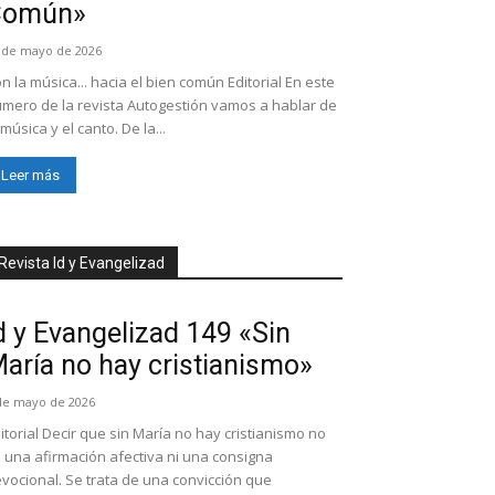
Común»
 de mayo de 2026
n la música... hacia el bien común Editorial En este
mero de la revista Autogestión vamos a hablar de
 música y el canto. De la...
Leer más
Revista Id y Evangelizad
d y Evangelizad 149 «Sin
aría no hay cristianismo»
de mayo de 2026
itorial Decir que sin María no hay cristianismo no
 una afirmación afectiva ni una consigna
vocional. Se trata de una convicción que