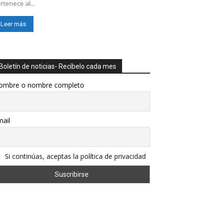
rtenece al...
Leer más
Boletín de noticias- Recíbelo cada mes
ombre o nombre completo
ail
Si continúas, aceptas la política de privacidad