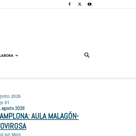
LABORA
gosto 2026
go
01
1
agosto
2026
AMPLONA: AULA MALAGÓN-
OVIROSA
nd out More