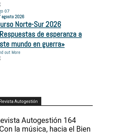
go
07
7
agosto
2026
urso Norte-Sur 2026
Respuestas de esperanza a
ón
ste mundo en guerra»
nd out More
Revista Autogestión
evista Autogestión 164
Con la música, hacia el Bien