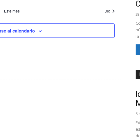
Este mes
Dic
28
Co
nú
rse al calendario
la
I
M
5 
Ed
es
de