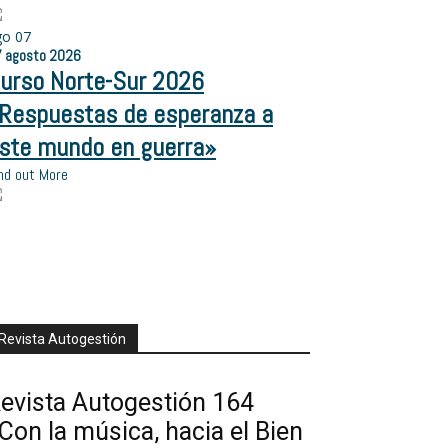
go
07
ón
7
agosto
2026
urso Norte-Sur 2026
Respuestas de esperanza a
ste mundo en guerra»
nd out More
Revista Autogestión
evista Autogestión 164
Con la música, hacia el Bien