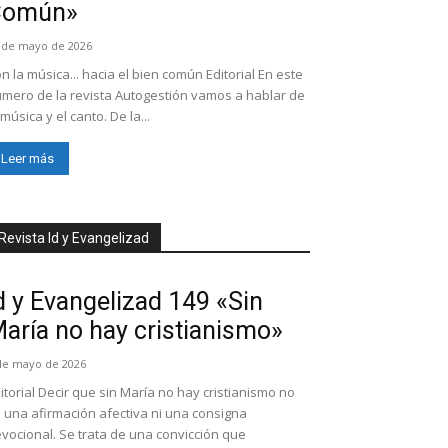
Común»
 de mayo de 2026
n la música... hacia el bien común Editorial En este
mero de la revista Autogestión vamos a hablar de
 música y el canto. De la...
Leer más
Revista Id y Evangelizad
d y Evangelizad 149 «Sin
aría no hay cristianismo»
de mayo de 2026
itorial Decir que sin María no hay cristianismo no
 una afirmación afectiva ni una consigna
vocional. Se trata de una convicción que