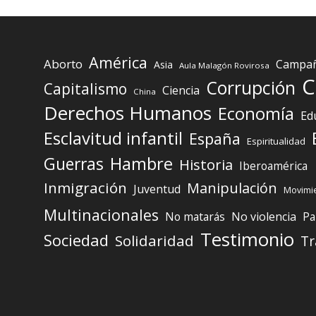
América
Aborto
Campaña
Asia
Aula Malagón Rovirosa
C
Corrupción
Capitalismo
Ciencia
China
Derechos Humanos
Economía
Ed
Esclavitud infantil
España
Espiritualidad
Guerras
Hambre
Historia
Iberoamérica
Inmigración
Manipulación
Juventud
Movimie
Multinacionales
No matarás
No violencia
Pa
Testimonio
Sociedad
Solidaridad
Tr