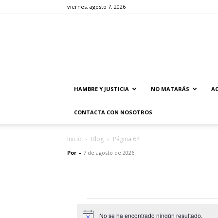
viernes, agosto 7, 2026
HAMBRE Y JUSTICIA
NO MATARÁS
AC
CONTACTA CON NOSOTROS
Inicio
Blog
Página 64
Por
-
7 de agosto de 2026
Eventos
No se ha encontrado ningún resultado.