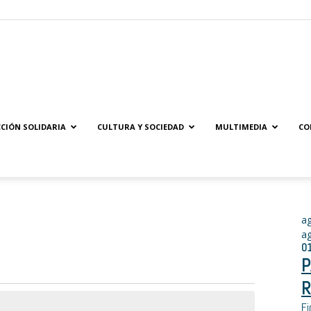
Solidaridad.net
CIÓN SOLIDARIA
CULTURA Y SOCIEDAD
MULTIMEDIA
CO
a
a
0
P
R
Fi