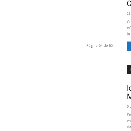
28
Co
nú
la
Página 64 de 65
I
M
5 
Ed
es
de