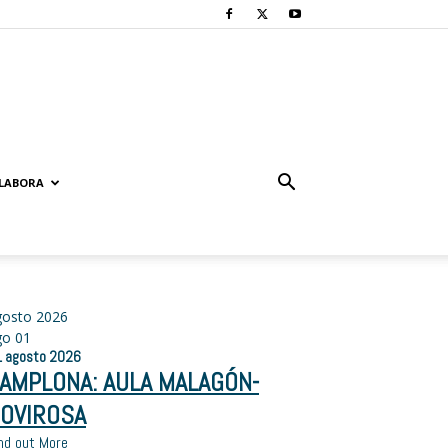
LABORA
gosto 2026
go
01
1
agosto
2026
AMPLONA: AULA MALAGÓN-
OVIROSA
nd out More