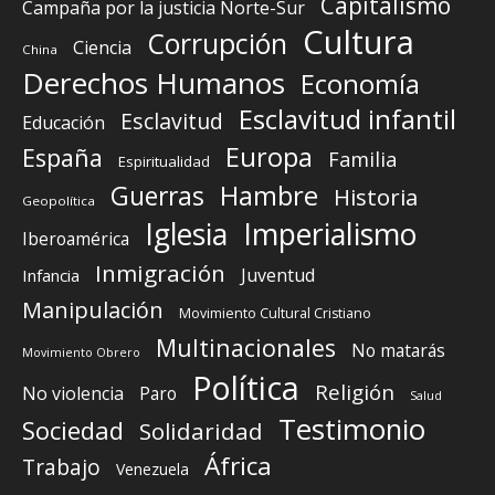
Capitalismo
Campaña por la justicia Norte-Sur
Cultura
Corrupción
Ciencia
China
Derechos Humanos
Economía
Esclavitud infantil
Esclavitud
Educación
Europa
España
Familia
Espiritualidad
Guerras
Hambre
Historia
Geopolítica
Iglesia
Imperialismo
Iberoamérica
Inmigración
Juventud
Infancia
Manipulación
Movimiento Cultural Cristiano
Multinacionales
No matarás
Movimiento Obrero
Política
Religión
No violencia
Paro
Salud
Testimonio
Sociedad
Solidaridad
África
Trabajo
Venezuela