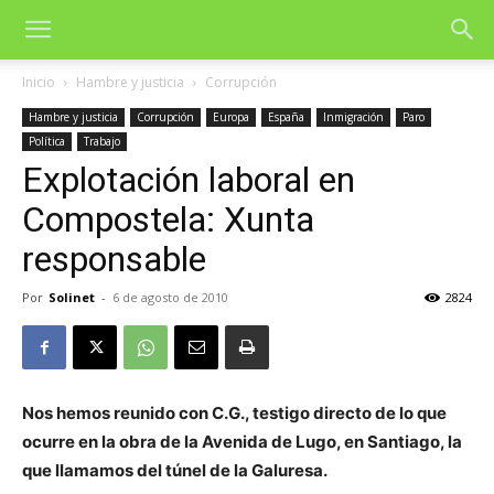
Inicio
Hambre y justicia
Corrupción
Hambre y justicia
Corrupción
Europa
España
Inmigración
Paro
Política
Trabajo
Explotación laboral en
Compostela: Xunta
responsable
Por
Solinet
-
6 de agosto de 2010
2824
Nos hemos reunido con C.G., testigo directo de lo que
ocurre en la obra de la Avenida de Lugo, en Santiago, la
que llamamos del túnel de la Galuresa.