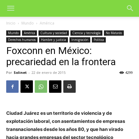
Inicio
Mundo
América
Mundo
América
Cultura y sociedad
Ciencia y tecnología
No Matarás
Derechos humanos
Hambre y justicia
Inmigración
Política
Foxconn en México:
precariedad en la frontera
Por
Solinet
-
22 de enero de 2015
4299
Ciudad Juárez es un territorio de violencia y de
explotación laboral, con asentamientos de empresas
transnacionales desde los años 80, y que han virado
hacia grandes empresas del sector tecnológico