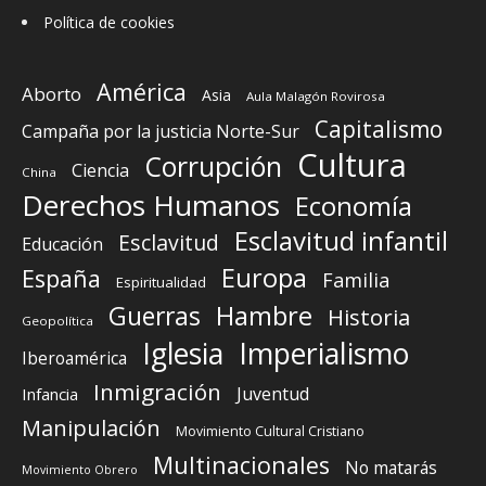
Política de cookies
América
Aborto
Asia
Aula Malagón Rovirosa
Capitalismo
Campaña por la justicia Norte-Sur
Cultura
Corrupción
Ciencia
China
Derechos Humanos
Economía
Esclavitud infantil
Esclavitud
Educación
Europa
España
Familia
Espiritualidad
Guerras
Hambre
Historia
Geopolítica
Iglesia
Imperialismo
Iberoamérica
Inmigración
Juventud
Infancia
Manipulación
Movimiento Cultural Cristiano
Multinacionales
No matarás
Movimiento Obrero