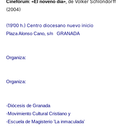
:
,
de
Volker
Schlöndorff
Cinefórum
«El noveno día»
(2004)
(
19’00 h.)
Centro diocesano nuevo inicio
Plaza Alonso Cano, s/n
GRANADA
Organiza:
Organiza:
-Diócesis de Granada
-Movimiento Cultural Cristiano y
-Escuela de Magisterio 'La inmaculada'