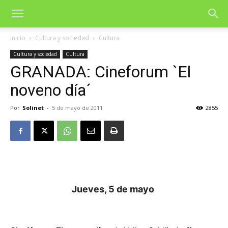
Inicio
Cultura y sociedad
Cultura
Cultura y sociedad
Cultura
GRANADA: Cineforum `El
noveno día´
Por
Solinet
-
5 de mayo de 2011
2855
Jueves, 5 de mayo