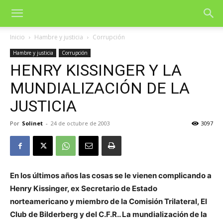
Inicio
Hambre y justicia
Corrupción
Hambre y justicia
Corrupción
HENRY KISSINGER Y LA
MUNDIALIZACIÓN DE LA
JUSTICIA
Por
Solinet
-
24 de octubre de 2003
3097
En los últimos años las cosas se le vienen complicando a
Henry Kissinger, ex Secretario de Estado
norteamericano y miembro de la Comisión Trilateral, El
Club de Bilderberg y del C.F.R.. La mundialización de la