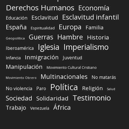
Derechos Humanos
Economía
Esclavitud infantil
Esclavitud
Educación
Europa
España
Familia
Espiritualidad
Guerras
Hambre
Historia
Geopolítica
Iglesia
Imperialismo
Iberoamérica
Inmigración
Juventud
Infancia
Manipulación
Movimiento Cultural Cristiano
Multinacionales
No matarás
Movimiento Obrero
Política
Religión
No violencia
Paro
Salud
Testimonio
Sociedad
Solidaridad
África
Trabajo
Venezuela