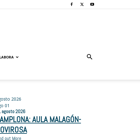
LABORA
gosto 2026
go
01
1
agosto
2026
AMPLONA: AULA MALAGÓN-
OVIROSA
nd out More