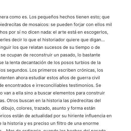
anera como es. Los pequeños hechos tienen esto; que
iedrecitas de mosaicos: se pueden forjar con ellos mil
os por sí no dicen nada: el arte está en escogerlos,
erles decir lo que el historiador quiere que digan…
tinguir los que relatan sucesos de su tiempo o de
se ocupan de reconstruir un pasado, lo bastante
 la lenta decantación de los posos turbios de la
los segundos. Los primeros escriben crónicas, los
tenten ahora estudiar estos años de guerra civil
e encontrados e irreconciliables testimonios. Se
o van a ella sino a buscar elementos para construir
las. Otros buscan en la historia las piedrecitas del
dibujo, colores, trazado, asunto y forma están
ricos están de actualidad por su hiriente influencia en
e la historia y es preciso un filtro de una enorme
ino… Mas de ordinario, cuando los hechos del pasado