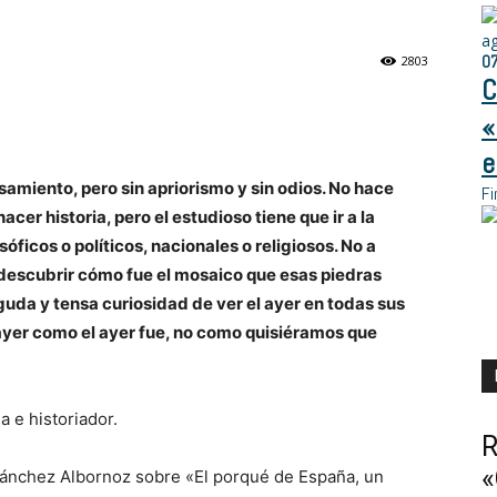
a
0
2803
C
«
e
samiento, pero sin apriorismo y sin odios. No hace
Fi
cer historia, pero el estudioso tiene que ir a la
osóficos o políticos, nacionales o religiosos. No a
 descubrir cómo fue el mosaico que esas piedras
aguda y tensa curiosidad de ver el ayer en todas sus
 ayer como el ayer fue, no como quisiéramos que
a e historiador.
R
«
 Sánchez Albornoz sobre «El porqué de España, un