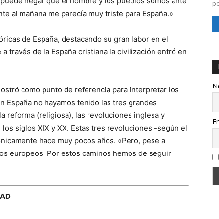
se puede negar que el hombre y los pueblos somos ante
pe
rente al mañana me parecía muy triste para España.»
óricas de España, destacando su gran labor en el
través de la España cristiana la civilización entró en
N
ostró como punto de referencia para interpretar los
en España no hayamos tenido las tres grandes
 reforma (religiosa), las revoluciones inglesa y
Em
de los siglos XIX y XX. Estas tres revoluciones -según el
rónicamente hace muy pocos años. «Pero, pese a
os europeos. Por estos caminos hemos de seguir
DAD