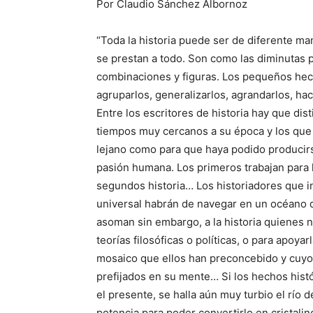
Por Claudio Sánchez Albornoz
“Toda la historia puede ser de diferente m
se prestan a todo. Son como las diminutas p
combinaciones y figuras. Los pequeños hech
agruparlos, generalizarlos, agrandarlos, hac
Entre los escritores de historia hay que dis
tiempos muy cercanos a su época y los que 
lejano como para que haya podido producirse
pasión humana. Los primeros trabajan para 
segundos historia… Los historiadores que in
universal habrán de navegar en un océano d
asoman sin embargo, a la historia quienes n
teorías filosóficas o políticas, o para apoyar
mosaico que ellos han preconcebido y cuyo 
prefijados en su mente… Si los hechos histó
el presente, se halla aún muy turbio el río d
potencia para poder convertirlo en cristal