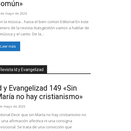
Común»
 de mayo de 2026
n la música... hacia el bien común Editorial En este
mero de la revista Autogestión vamos a hablar de
 música y el canto. De la...
Leer más
Revista Id y Evangelizad
d y Evangelizad 149 «Sin
aría no hay cristianismo»
de mayo de 2026
itorial Decir que sin María no hay cristianismo no
 una afirmación afectiva ni una consigna
vocional. Se trata de una convicción que