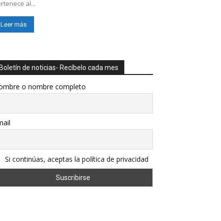
rtenece al...
Leer más
Boletín de noticias- Recíbelo cada mes
ombre o nombre completo
ail
Si continúas, aceptas la política de privacidad