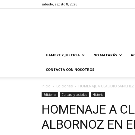
sábado, agosto 8, 2026
HAMBRE Y JUSTICIA
NO MATARÁS
AC
CONTACTA CON NOSOTROS
Inicio
Ediciones
HOMENAJE A CLAUDIO SÁNCHEZ A
Ediciones
Cultura y sociedad
Historia
HOMENAJE A CL
ALBORNOZ EN EL