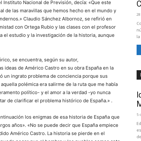
 Instituto Nacional de Previsión, decía: «Que este
onal de las maravillas que hemos hecho en el mundo y
28
ndernos.» Claudio Sánchez Albornoz, se refirió en
Co
amistad con Ortega Rubio y las clases con el profesor
nú
 el estudio y la investigación de la historia, aunque
la
órico, se encuentra, según su autor,
as ideas de Américo Castro en su obra España en la
eó un ingrato problema de conciencia porque sus
aquella polémica era salirme de la ruta que me había
ramento político- y el amor a la verdad -yo nunca
I
ar de clarificar el problema histórico de España.» .
M
5 
ntinuación los enigmas de esa historia de España que
Ed
 largos años». «No se puede decir que España empiece
es
dido Américo Castro. La historia se pierde en el
de